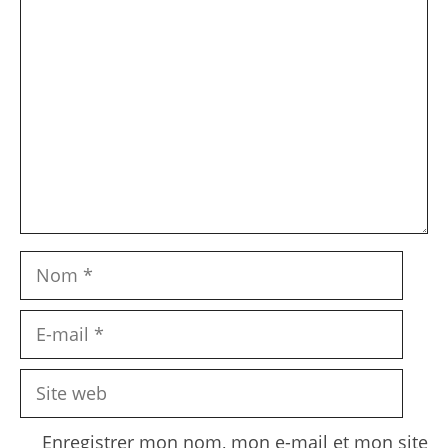
Commentaire
Nom
E-
mail
Site
web
Enregistrer mon nom, mon e-mail et mon site