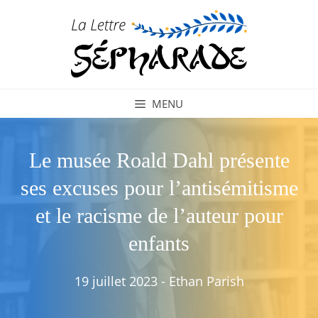
Aller
au
contenu
MENU
Le musée Roald Dahl présente
ses excuses pour l’antisémitisme
et le racisme de l’auteur pour
enfants
19 juillet 2023
-
Ethan Parish