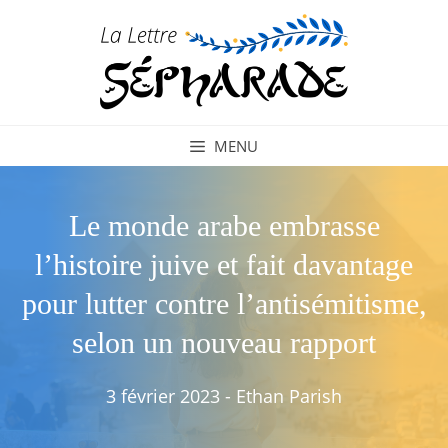
Aller
au
contenu
MENU
Le monde arabe embrasse
l’histoire juive et fait davantage
pour lutter contre l’antisémitisme,
selon un nouveau rapport
3 février 2023
-
Ethan Parish