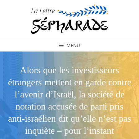
Aller
au
contenu
MENU
Alors que les investisseurs
étrangers mettent en garde contre
l’avenir d’Israël, la société de
notation accusée de parti pris
anti-israélien dit qu’elle n’est pas
inquiète – pour l’instant