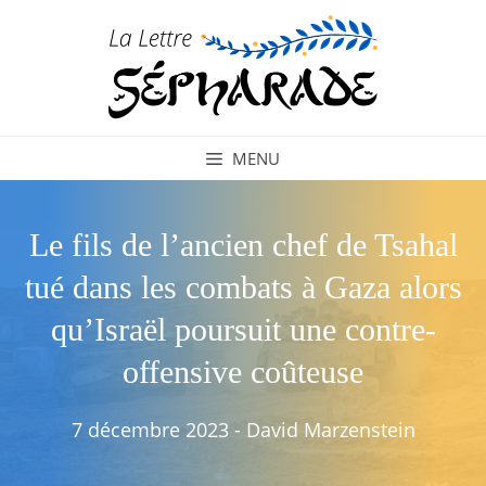
Aller
au
contenu
MENU
Le fils de l’ancien chef de Tsahal
tué dans les combats à Gaza alors
qu’Israël poursuit une contre-
offensive coûteuse
7 décembre 2023
-
David Marzenstein