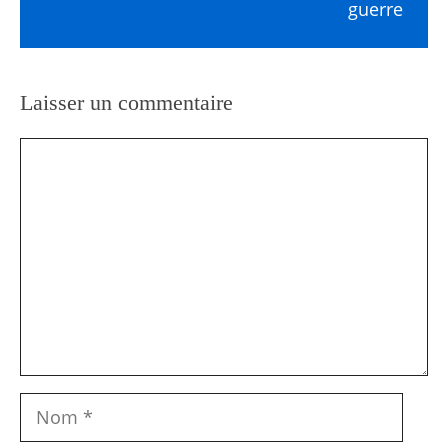
guerre
Laisser un commentaire
Commentaire
Nom