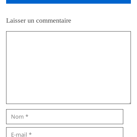
Laisser un commentaire
Commentaire
Nom
E-