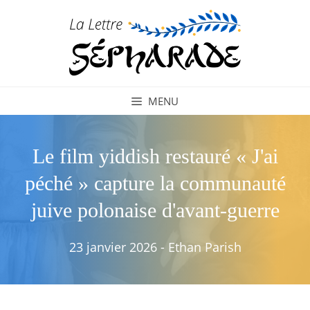
Aller
au
contenu
MENU
Le film yiddish restauré « J'ai
péché » capture la communauté
juive polonaise d'avant-guerre
23 janvier 2026
-
Ethan Parish