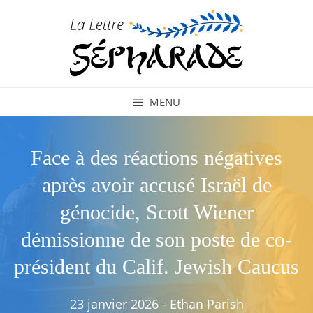
Aller
au
contenu
MENU
Face à des réactions négatives
après avoir accusé Israël de
génocide, Scott Wiener
démissionne de son poste de co-
président du Calif. Jewish Caucus
23 janvier 2026
-
Ethan Parish