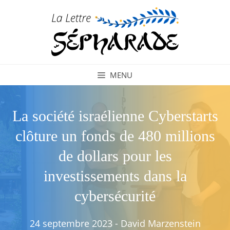
Aller
au
contenu
MENU
La société israélienne Cyberstarts
clôture un fonds de 480 millions
de dollars pour les
investissements dans la
cybersécurité
24 septembre 2023
-
David Marzenstein