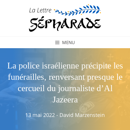
Aller
au
contenu
MENU
La police israélienne précipite les
funérailles, renversant presque le
cercueil du journaliste d’Al
Jazeera
13 mai 2022
-
David Marzenstein