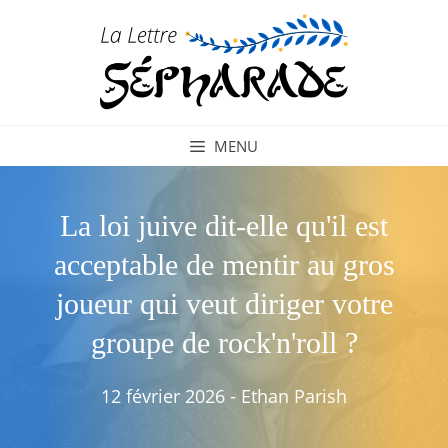
Aller
au
contenu
MENU
La loi juive dit-elle qu'il est
acceptable de mentir au gros
joueur qui veut diriger votre
groupe de rock'n'roll ?
12 février 2026
-
Ethan Parish