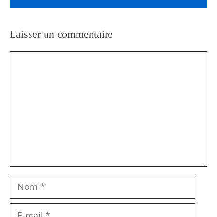
Laisser un commentaire
Commentaire
Nom
E-