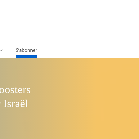
S’abonner
oosters
 Israël