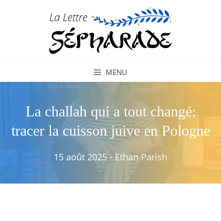
Aller
au
contenu
MENU
La challah qui a tout changé:
tracer la cuisson juive en Pologne
15 août 2025
-
Ethan Parish