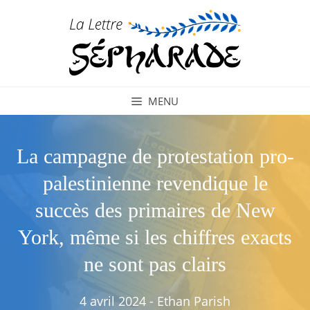
Aller
au
contenu
MENU
La campagne de protestation pro-
palestinienne revendique le
succès des primaires de New
York, même si les chiffres exacts
ne sont pas clairs
4 avril 2024
-
Ethan Parish