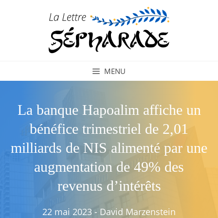
Aller
au
contenu
MENU
La banque Hapoalim affiche un
bénéfice trimestriel de 2,01
milliards de NIS alimenté par une
augmentation de 49% des
revenus d’intérêts
22 mai 2023
-
David Marzenstein