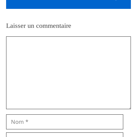
Laisser un commentaire
Commentaire
Nom
E-