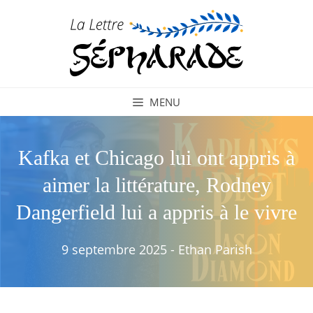
Aller
au
contenu
MENU
Kafka et Chicago lui ont appris à
aimer la littérature, Rodney
Dangerfield lui a appris à le vivre
9 septembre 2025
-
Ethan Parish