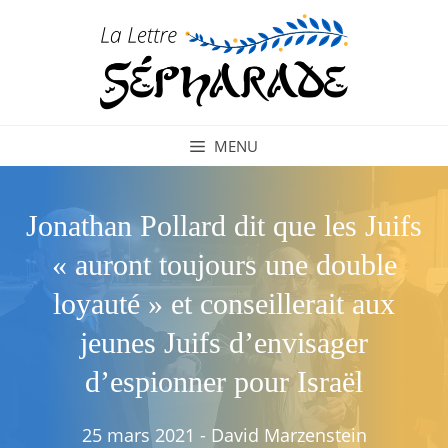
Aller
au
contenu
MENU
Jonathan Pollard dit que les Juifs
« auront toujours une double
loyauté » et conseillerait aux
jeunes Juifs d’envisager
d’espionner pour Israël
25 mars 2021
-
David Marzenstein