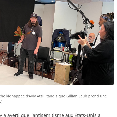
iche kidnappée d’Aviv Atzili tandis que Gillian Laub prend une
y)
ay
a averti que l’antisémitisme aux États-Unis a