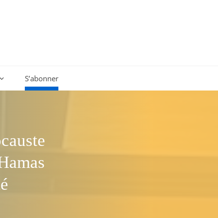
S’abonner
ocauste
u Hamas
té