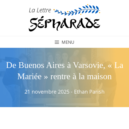
Aller
au
contenu
MENU
De Buenos Aires à Varsovie, « La
Mariée » rentre à la maison
21 novembre 2025
-
Ethan Parish