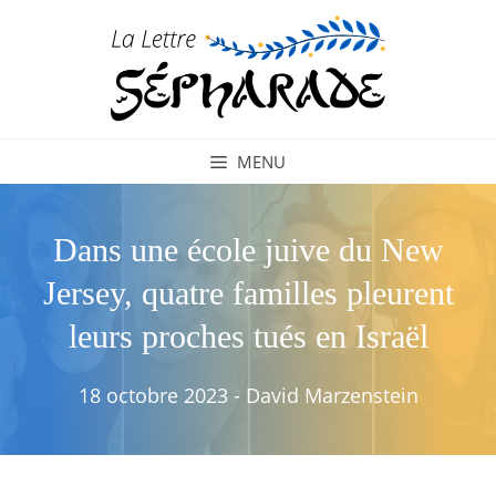
Aller
au
contenu
MENU
Dans une école juive du New
Jersey, quatre familles pleurent
leurs proches tués en Israël
18 octobre 2023
-
David Marzenstein