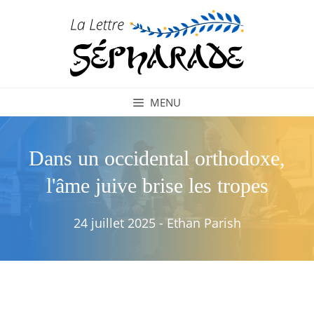
Aller
au
contenu
MENU
Dans un occidental orthodoxe,
l'âme juive brise les tropes
24 juillet 2025
-
Ethan Parish