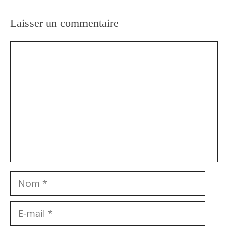
Laisser un commentaire
Commentaire
Nom
E-
mail