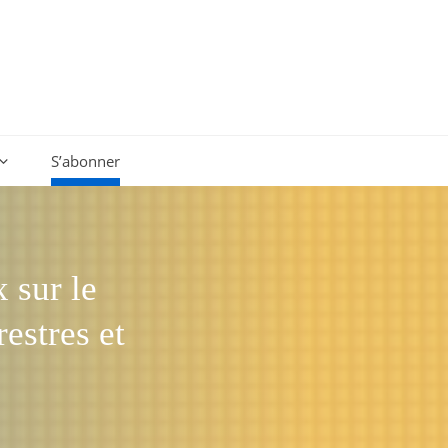
S’abonner
 sur le
restres et