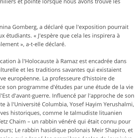
iliers et pointé lorsque nous avons trouvé les
ina Gomberg, a déclaré que l'exposition pourrait
 étudiants. « J'espère que cela les inspirera à
ement », a-t-elle déclaré.
ucation à l'Holocauste à Ramaz est encadrée dans
turelle et les traditions savantes qui existaient
ve européenne. La professeure d'histoire de
e son programme d'études par une étude de la vie
 l'Est d'avant-guerre. Influencé par l'approche de son
nte à l'Université Columbia, Yosef Hayim Yerushalmi,
ves historiques, comme le talmudiste lituanien
etz Chaim – un rabbin vénéré qui était connu pour
urs; Le rabbin hasidique polonais Meir Shapiro, et