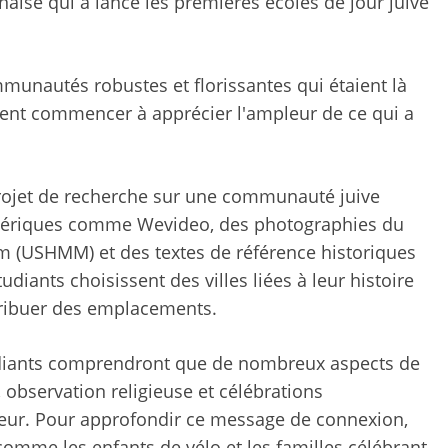
naise qui a lancé les premières écoles de jour juive
mmunautés robustes et florissantes qui étaient là
vent commencer à apprécier l'ampleur de ce qui a
rojet de recherche sur une communauté juive
numériques comme Wevideo, des photographies du
 (USHMM) et des textes de référence historiques
udiants choisissent des villes liées à leur histoire
ttribuer des emplacements.
étudiants comprendront que de nombreux aspects de
, observation religieuse et célébrations
leur. Pour approfondir ce message de connexion,
 comme les enfants de vélo et les familles célébrant