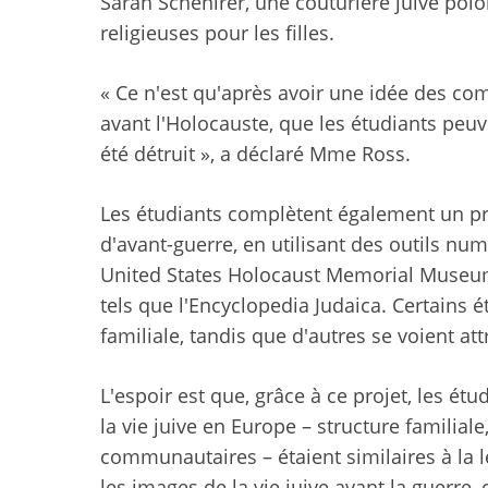
Sarah Schenirer, une couturière juive polo
religieuses pour les filles.
« Ce n'est qu'après avoir une idée des co
avant l'Holocauste, que les étudiants peu
été détruit », a déclaré Mme Ross.
Les étudiants complètent également un p
d'avant-guerre, en utilisant des outils 
United States Holocaust Memorial Museum
tels que l'Encyclopedia Judaica. Certains ét
familiale, tandis que d'autres se voient a
L'espoir est que, grâce à ce projet, les 
la vie juive en Europe – structure familiale
communautaires – étaient similaires à la 
les images de la vie juive avant la guerre,