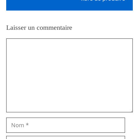
Laisser un commentaire
Commentaire
Nom