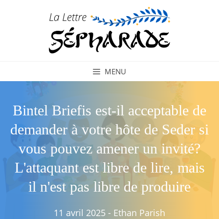
Aller
au
contenu
MENU
Bintel Briefis est-il acceptable de
demander à votre hôte de Seder si
vous pouvez amener un invité?
L'attaquant est libre de lire, mais
il n'est pas libre de produire
11 avril 2025
-
Ethan Parish