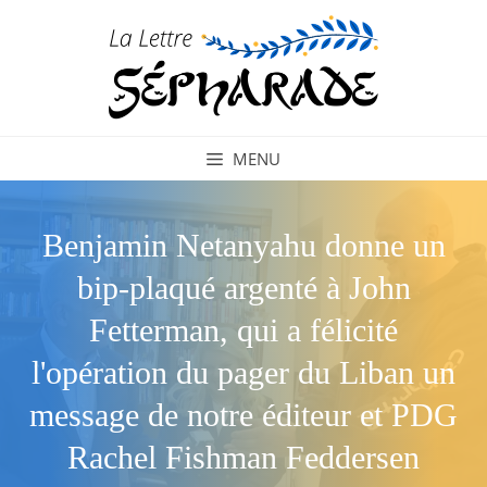
Aller
au
contenu
MENU
Benjamin Netanyahu donne un
bip-plaqué argenté à John
Fetterman, qui a félicité
l'opération du pager du Liban un
message de notre éditeur et PDG
Rachel Fishman Feddersen