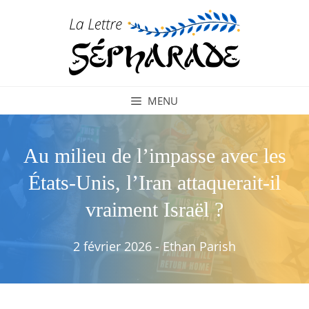
Aller
au
contenu
MENU
Au milieu de l’impasse avec les
États-Unis, l’Iran attaquerait-il
vraiment Israël ?
2 février 2026
-
Ethan Parish