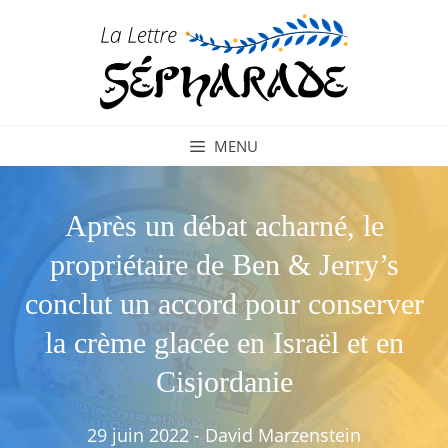
Aller
au
contenu
MENU
Après un débat acharné, le
propriétaire de Ben & Jerry’s
conclut un accord pour conserver
la crème glacée en Israël et en
Cisjordanie
29 juin 2022
-
David Marzenstein