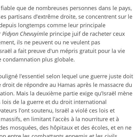
tifiable que de nombreuses personnes dans le pays,
es partisans d’extrême droite, se concentrent sur le
t depuis longtemps comme leur principale
r
Pidyon Chevuyim
le principe juif de racheter ceux
ement, ils ne peuvent ou ne veulent pas
aël a fait preuve d'un mépris gratuit pour la vie
e condamnation plus globale.
uligné l’essentiel selon lequel une guerre juste doit
 le droit de répondre au Hamas après le massacre du
quation. Mais la deuxième partie exige qu’Israël mène
lois de la guerre et du droit international
rs l’ont soutenu, Israël a violé ces lois et
sifs, en limitant l’accès à la nourriture et à
 des mosquées, des hôpitaux et des écoles, et en ne
ion entre les combattants ennemis et les civils