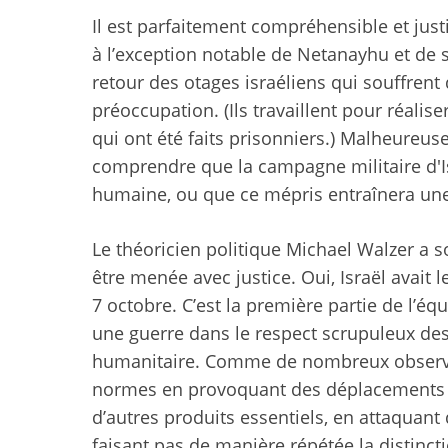
Il est parfaitement compréhensible et jus
à l’exception notable de Netanayhu et de s
retour des otages israéliens qui souffren
préoccupation. (Ils travaillent pour réalise
qui ont été faits prisonniers.) Malheureus
comprendre que la campagne militaire d'Isr
humaine, ou que ce mépris entraînera un
Le théoricien politique Michael Walzer a so
être menée avec justice. Oui, Israël avait
7 octobre. C’est la première partie de l’é
une guerre dans le respect scrupuleux des 
humanitaire. Comme de nombreux observateu
normes en provoquant des déplacements mas
d’autres produits essentiels, en attaquant
faisant pas de manière répétée la distinct