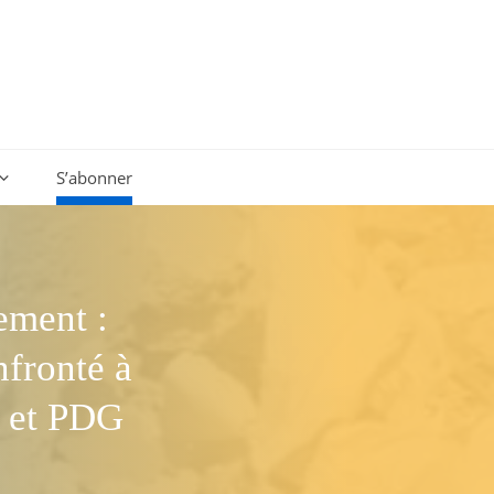
S’abonner
ement :
nfronté à
e et PDG