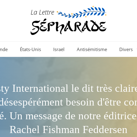
nde
États-Unis
Israël
Antisémitisme
Divers
y International le dit très clair
 désespérément besoin d'être co
ité. Un message de notre éditric
Rachel Fishman Feddersen