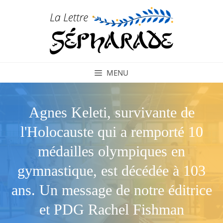
Aller
au
contenu
MENU
Agnes Keleti, survivante de
l'Holocauste qui a remporté 10
médailles olympiques en
gymnastique, est décédée à 103
ans. Un message de notre éditrice
et PDG Rachel Fishman