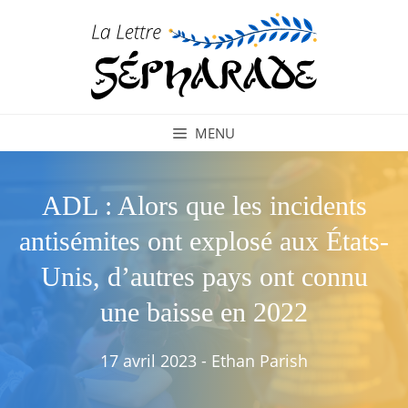
Aller
au
contenu
MENU
ADL : Alors que les incidents
antisémites ont explosé aux États-
Unis, d’autres pays ont connu
une baisse en 2022
17 avril 2023
-
Ethan Parish