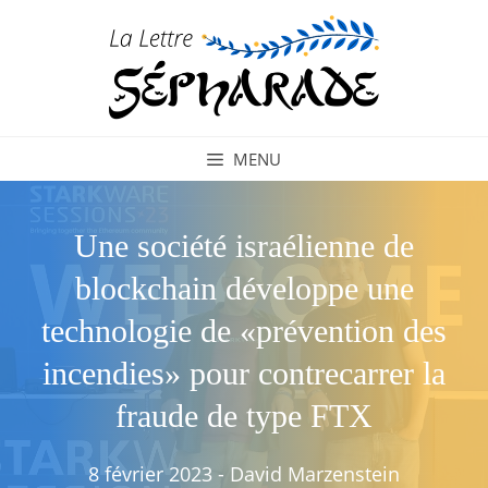
Aller
au
contenu
MENU
Une société israélienne de
blockchain développe une
technologie de «prévention des
incendies» pour contrecarrer la
fraude de type FTX
8 février 2023
-
David Marzenstein