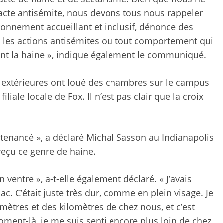
acte antisémite, nous devons tous nous rappeler
ironnement accueillant et inclusif, dénonce des
pas les actions antisémites ou tout comportement qui
ent la haine », indique également le communiqué.
s extérieures ont loué des chambres sur le campus
filiale locale de Fox. Il n’est pas clair que la croix
ntenancé », a déclaré Michal Sasson au Indianapolis
s reçu ce genre de haine.
entre », a-t-elle également déclaré. « J’avais
c. C’était juste très dur, comme en plein visage. Je
ètres et des kilomètres de chez nous, et c’est
oment-là, je me suis senti encore plus loin de chez