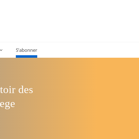
S’abonner
toir des
lege