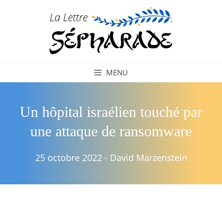
Aller
au
contenu
MENU
Un hôpital israélien touché par
une attaque de ransomware
25 octobre 2022
-
David Marzenstein