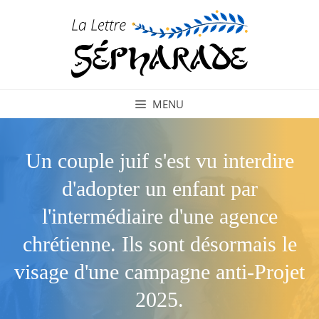
Aller
au
contenu
MENU
Un couple juif s'est vu interdire
d'adopter un enfant par
l'intermédiaire d'une agence
chrétienne. Ils sont désormais le
visage d'une campagne anti-Projet
2025.