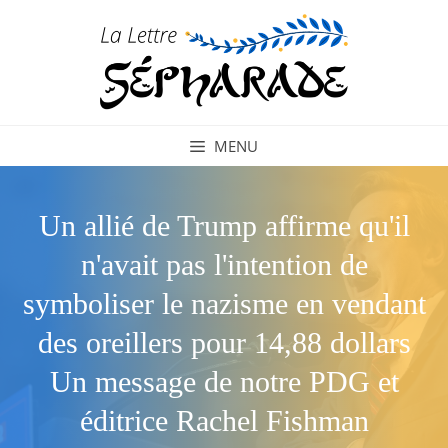
Aller
au
contenu
MENU
Un allié de Trump affirme qu'il
n'avait pas l'intention de
symboliser le nazisme en vendant
des oreillers pour 14,88 dollars
Un message de notre PDG et
éditrice Rachel Fishman