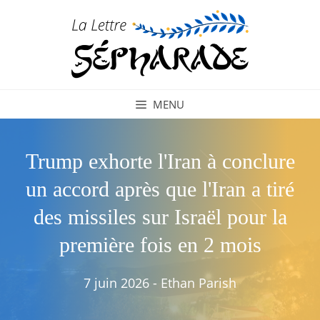
Aller
au
contenu
MENU
Trump exhorte l'Iran à conclure
un accord après que l'Iran a tiré
des missiles sur Israël pour la
première fois en 2 mois
7 juin 2026
-
Ethan Parish