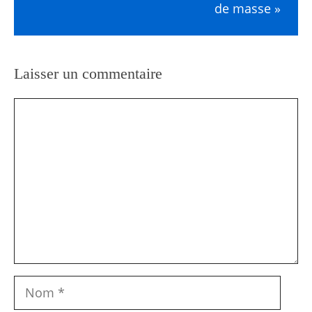
de masse »
Laisser un commentaire
Commentaire
Nom