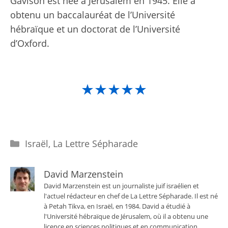
Gavison est née à Jérusalem en 1945. Elle a
obtenu un baccalauréat de l’Université
hébraïque et un doctorat de l’Université
d’Oxford.
★★★★★
Catégories
Israël
,
La Lettre Sépharade
David Marzenstein
David Marzenstein est un journaliste juif israélien et
l'actuel rédacteur en chef de La Lettre Sépharade. Il est né
à Petah Tikva, en Israël, en 1984. David a étudié à
l'Université hébraïque de Jérusalem, où il a obtenu une
licence en sciences politiques et en communication.