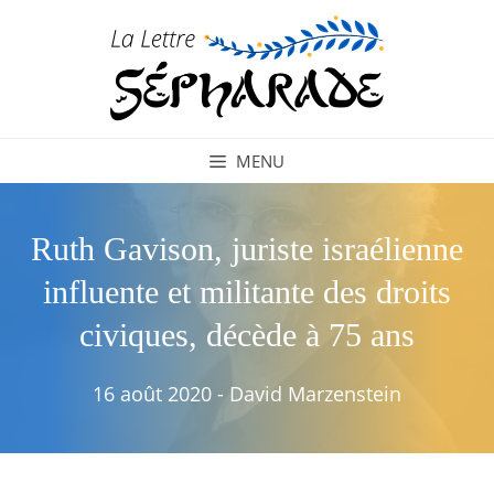
Aller
au
contenu
MENU
Ruth Gavison, juriste israélienne
influente et militante des droits
civiques, décède à 75 ans
16 août 2020
-
David Marzenstein