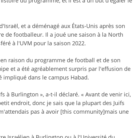
histoire du programme, et il est à un but d'égaler le
 d'Israël, et a déménagé aux États-Unis après son
re de footballeur. Il a joué une saison à la North
sféré à l'UVM pour la saison 2022.
UVM en raison du programme de football et de son
quipe et a été agréablement surpris par l'effusion de
 été impliqué dans le campus Habad.
fs à Burlington », a-t-il déclaré. « Avant de venir ici,
petit endroit, donc je sais que la plupart des Juifs
e m'attendais pas à avoir [this community]mais une
re Israélien à Burlington ou à l'Université du