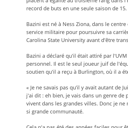
placent à égalité au troisième rang dans l'
record de buts en une seule saison de 15.
Bazini est né à Ness Ziona, dans le centre
service militaire pour poursuivre sa carriè
Carolina State University avant d'être tran
Bazini a déclaré qu'il était attiré par l'
personnel. Il est le seul joueur juif de l'é
soutien qu'il a reçu à Burlington, où il a
« Je ne savais pas qu’il y avait autant de Jui
j'ai dit : eh bien, je vais dans un genre de 
vivent dans les grandes villes. Donc je n
si grande communauté.
Cela n'a pas été des années faciles pour êt