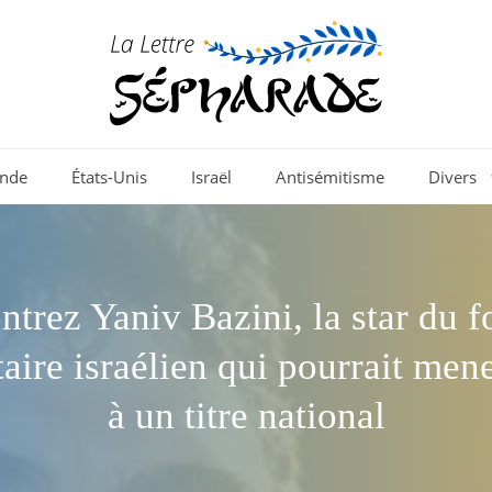
nde
États-Unis
Israël
Antisémitisme
Divers
trez Yaniv Bazini, la star du f
taire israélien qui pourrait me
à un titre national