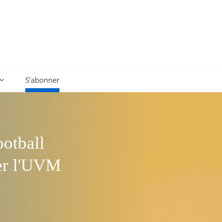
S’abonner
ootball
ner l'UVM