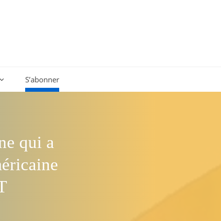
S’abonner
ne qui a
éricaine
T