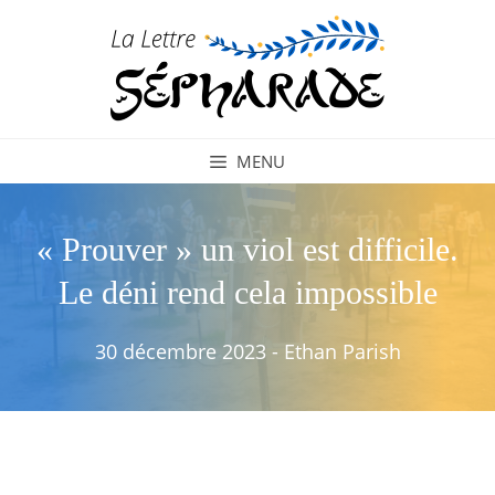
Aller
au
contenu
MENU
« Prouver » un viol est difficile.
Le déni rend cela impossible
30 décembre 2023
-
Ethan Parish