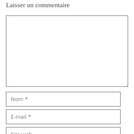
Laisser un commentaire
Commentaire
Nom
E-
mail
Site