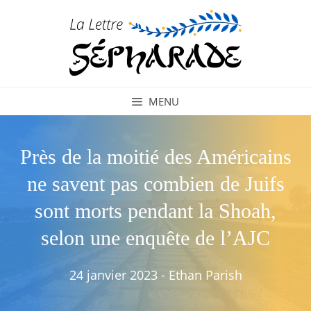
Aller
au
contenu
MENU
Près de la moitié des Américains
ne savent pas combien de Juifs
sont morts pendant la Shoah,
selon une enquête de l’AJC
24 janvier 2023
-
Ethan Parish