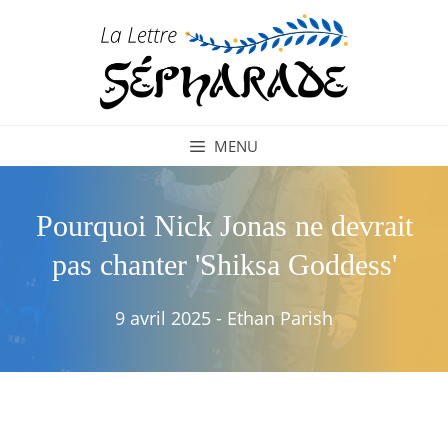
Aller
au
contenu
MENU
Pourquoi Nick Jonas ne devrait
pas chanter 'Shiksa Goddess'
9 avril 2025
-
Ethan Parish