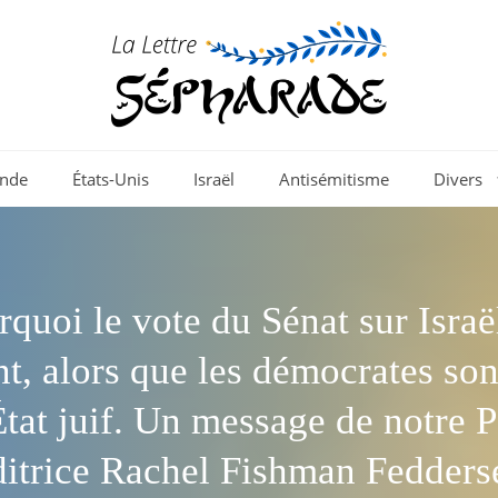
nde
États-Unis
Israël
Antisémitisme
Divers
quoi le vote du Sénat sur Israë
t, alors que les démocrates son
'État juif. Un message de notre 
ditrice Rachel Fishman Fedders