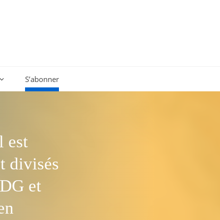
S’abonner
l est
t divisés
PDG et
en