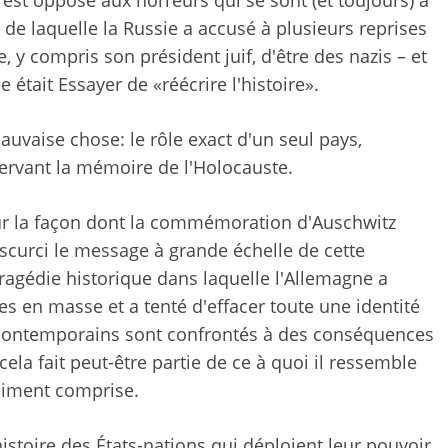
'est opposé aux horreurs qui se sont (et toujours) à
s de laquelle la Russie a accusé à plusieurs reprises
, y compris son président juif, d'être des nazis – et
 était Essayer de «réécrire l'histoire».
mauvaise chose: le rôle exact d'un seul pays,
servant la mémoire de l'Holocauste.
sur la façon dont la commémoration d'Auschwitz
bscurci le message à grande échelle de cette
agédie historique dans laquelle l'Allemagne a
es en masse et a tenté d'effacer toute une identité
s contemporains sont confrontés à des conséquences
 cela fait peut-être partie de ce à quoi il ressemble
raiment comprise.
'histoire des États-nations qui déploient leur pouvoir