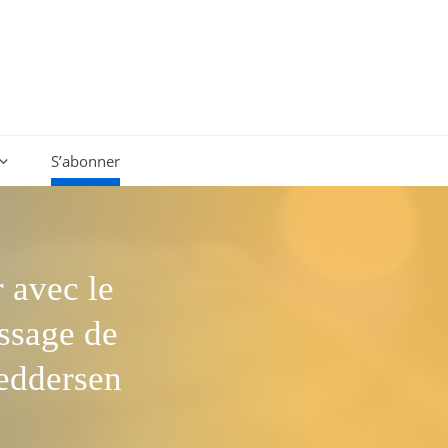
S’abonner
r avec le
ssage de
eddersen