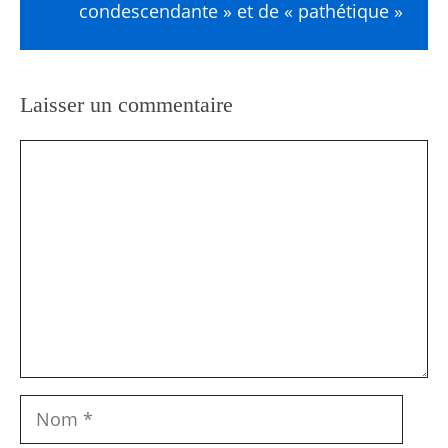
condescendante » et de « pathétique »
Laisser un commentaire
Commentaire
Nom