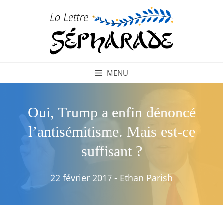
Aller
au
contenu
MENU
Oui, Trump a enfin dénoncé
l’antisémitisme. Mais est-ce
suffisant ?
22 février 2017
-
Ethan Parish