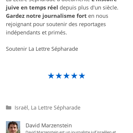
juive en temps réel
depuis plus d'un siècle.
Gardez notre journalisme fort
en nous
rejoignant pour soutenir des reportages
indépendants et primés.
Soutenir La Lettre Sépharade
★★★★★
Catégories
Israël
,
La Lettre Sépharade
David Marzenstein
David Marzenstein est un journaliste juif israélien et