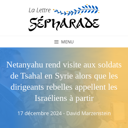
Aller
au
contenu
MENU
Netanyahu rend visite aux soldats
de Tsahal en Syrie alors que les
dirigeants rebelles appellent les
Israéliens à partir
17 décembre 2024
-
David Marzenstein