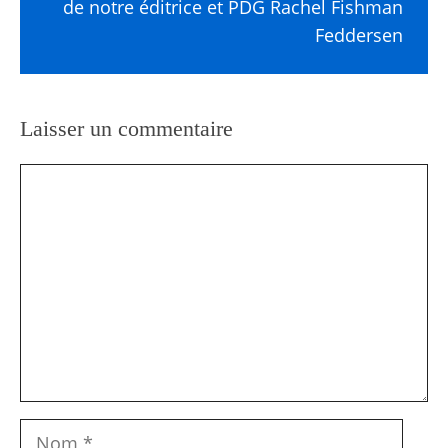
de notre éditrice et PDG Rachel Fishman
Feddersen
Laisser un commentaire
Commentaire
Nom