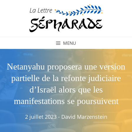
Aller
au
contenu
MENU
Netanyahu proposera une version
partielle de la refonte judiciaire
d’Israël alors que les
manifestations se poursuivent
2 juillet 2023
-
David Marzenstein