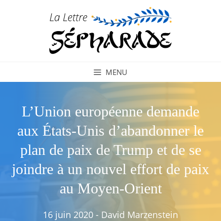
Aller
au
contenu
MENU
L’Union européenne demande
aux États-Unis d’abandonner le
plan de paix de Trump et de se
joindre à un nouvel effort de paix
au Moyen-Orient
16 juin 2020
-
David Marzenstein