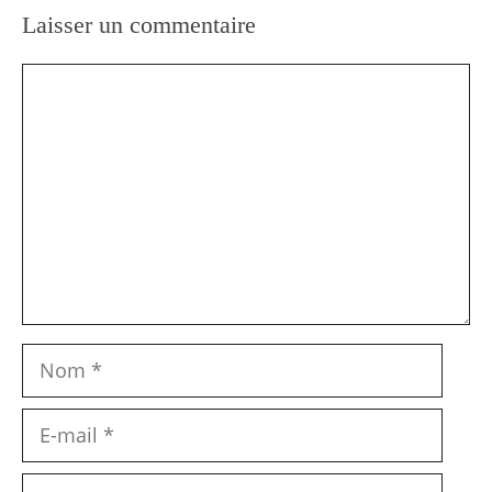
Laisser un commentaire
Commentaire
Nom
E-
mail
Site