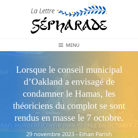
Aller
au
contenu
MENU
Lorsque le conseil municipal
d’Oakland a envisagé de
condamner le Hamas, les
théoriciens du complot se sont
rendus en masse le 7 octobre.
29 novembre 2023
-
Ethan Parish