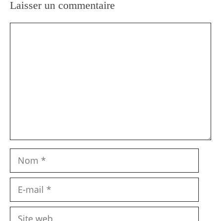
Laisser un commentaire
Commentaire
Nom
E-
mail
Site