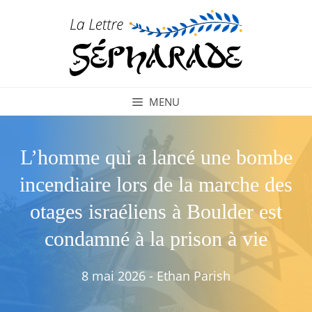
Aller
au
contenu
MENU
L’homme qui a lancé une bombe
incendiaire lors de la marche des
otages israéliens à Boulder est
condamné à la prison à vie
8 mai 2026
-
Ethan Parish