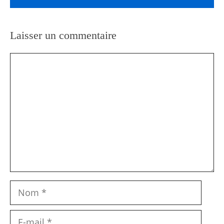
Laisser un commentaire
Commentaire
Nom
E-