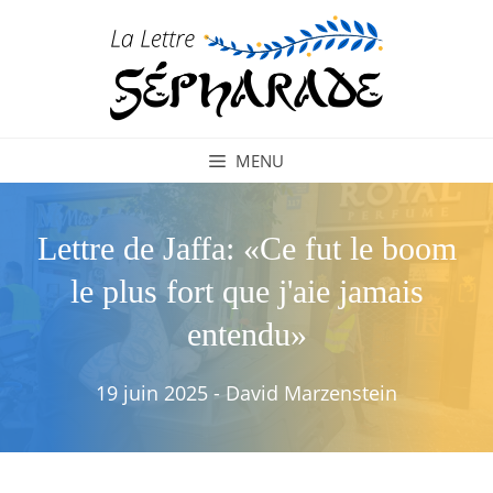
Aller
au
contenu
MENU
Lettre de Jaffa: «Ce fut le boom
le plus fort que j'aie jamais
entendu»
19 juin 2025
-
David Marzenstein